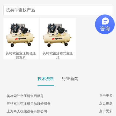
按类型查找产品
供应产品
配件中心
整机产品
维修中心
后处理
英格索兰螺杆空压机
售后服务
英格索兰空滤
英格索兰无油空压机
英格索兰空压机低压
英格索兰活塞式空压
英格索兰过滤器
英格索兰储气罐
活塞机
机
查看更多
技术资料
行业新闻
点击更多
英格索兰空压机售后服务
点击更多
英格索兰空压机售后维修服务
点击更多
上海商天机械设备有限公司