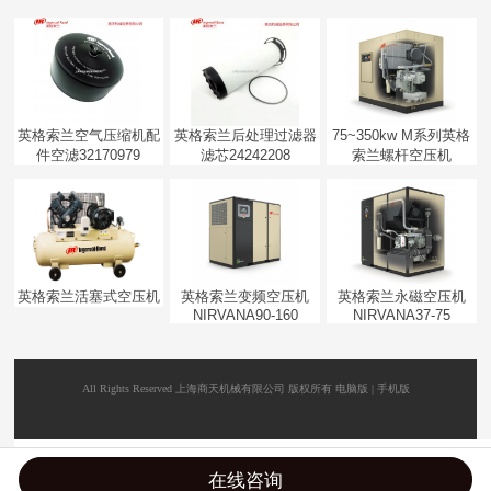
英格索兰空气压缩机配
英格索兰后处理过滤器
75~350kw M系列英格
件空滤32170979
滤芯24242208
索兰螺杆空压机
英格索兰活塞式空压机
英格索兰变频空压机
英格索兰永磁空压机
NIRVANA90-160
NIRVANA37-75
All Rights Reserved 上海商天机械有限公司 版权所有
电脑版
|
手机版
在线咨询