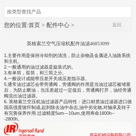
按类型查找产品
供应产品
您的位置:
首页
>
配件中心
>
返回
配件中心
整机产品
英格索兰空气压缩机配件油滤46853099
维修中心
后处理
英格索兰螺杆空压机
售后服务
1.主要作用是保持冷却剂的清洗，防止杂物及金属进入油路系统
英格索兰空滤
英格索兰无油空压机
和主机。
英格索兰过滤器
英格索兰储气罐
2.一般通用的油过滤器是旋装式的。
3.有单筒，双筒，和三筒之分。
4.一般设计成能带压差开关或压差指示器。
5.通常油过滤芯会带旁通阀，旁通阀的作用是当油过滤芯被堵塞
查看更多
后，为防止断油，当压差超过一定值后，旁通阀打开，油经旁通
阀流出油过滤器。
6. 英格索兰空压机油过滤器产品特性：进口材质油过滤器进口德
国高强度玻纤制成,起到除去油中杂志,油中劣化物,对轴承及转子
有完善保养作用.过滤精度5um---10um,使用寿命1800h--
-2800h。